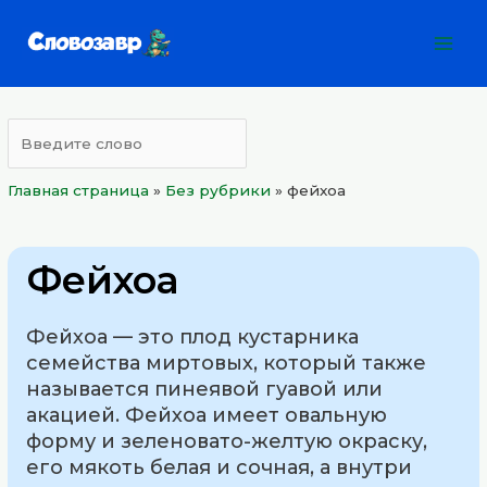
Перейти
Mai
к
Men
содержимому
Главная страница
»
Без рубрики
»
фейхоа
Фейхоа
Фейхоа — это плод кустарника
семейства миртовых, который также
называется пинеявой гуавой или
акацией. Фейхоа имеет овальную
форму и зеленовато-желтую окраску,
его мякоть белая и сочная, а внутри