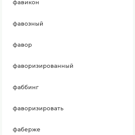
фавикон
фавозный
фавор
фаворизированный
фаббинг
фаворизировать
фаберже