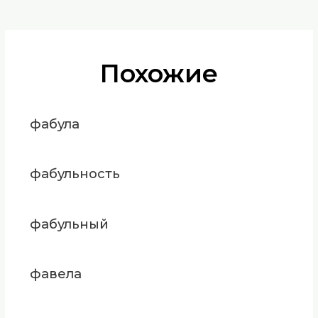
Похожие
фабула
фабульность
фабульный
фавела