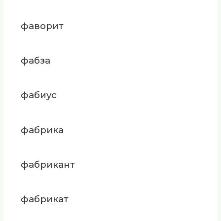
фаворит
фабза
фабиус
фабрика
фабрикант
фабрикат