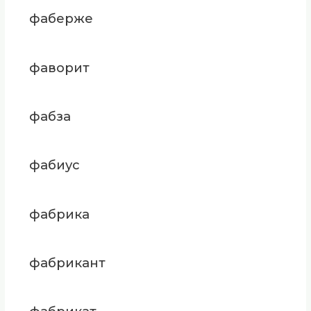
фаберже
фаворит
фабза
фабиус
фабрика
фабрикант