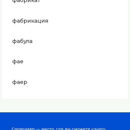
фабрикат
фабрикация
фабула
фае
фаер
Словозавр — место, где вы сможете узнать