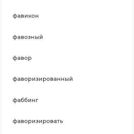
фавикон
фавозный
фавор
фаворизированный
фаббинг
фаворизировать