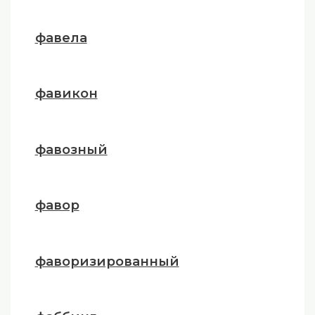
фавела
фавикон
фавозный
фавор
фаворизированный