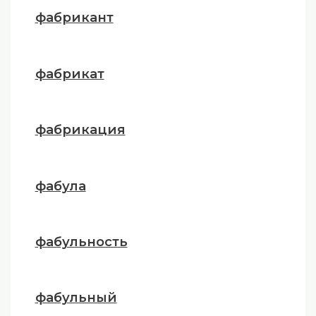
фабрикант
фабрикат
фабрикация
фабула
фабульность
фабульный