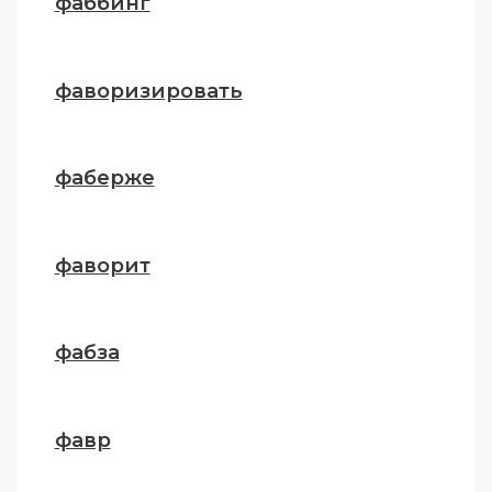
фаббинг
фаворизировать
фаберже
фаворит
фабза
фавр