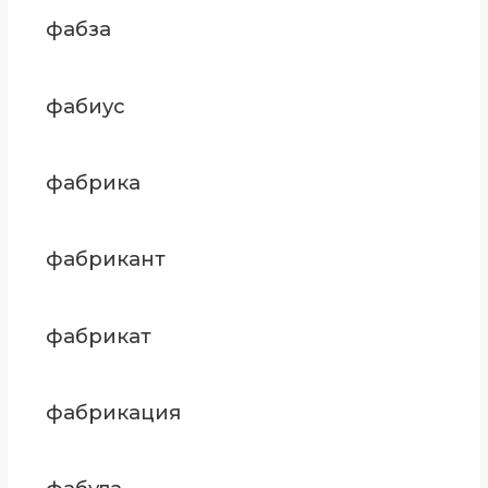
фабза
фабиус
фабрика
фабрикант
фабрикат
фабрикация