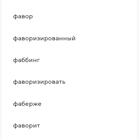
фавор
фаворизированный
фаббинг
фаворизировать
фаберже
фаворит