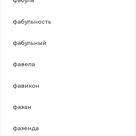
фабула
фабульность
фабульный
фавела
фавикон
фазан
фазенда