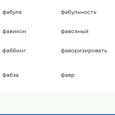
фабула
фабульность
фавикон
фавозный
фаббинг
фаворизировать
фабза
фавр