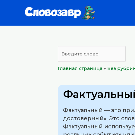
Перейти
к
содержимому
Главная страница
»
Без рубри
Фактуальны
Фактуальный — это прил
достоверный». Это слово
Фактуальный используе
реальных событиях или