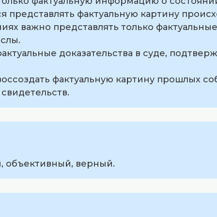
т только фактуальную информацию о состояни
ся представлять фактуальную картину проис
ниях важно представлять только фактуальны
слы.
 фактуальные доказательства в суде, подтв
 воссоздать фактуальную картину прошлых со
 свидетельств.
, объективный, верный.