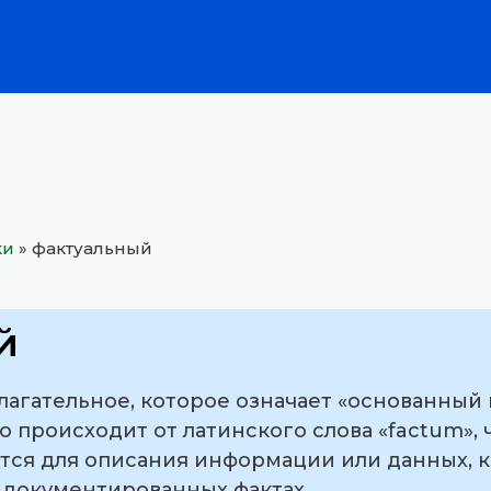
ки
»
фактуальный
й
агательное, которое означает «основанный н
 происходит от латинского слова «factum», ч
тся для описания информации или данных, 
 документированных фактах.