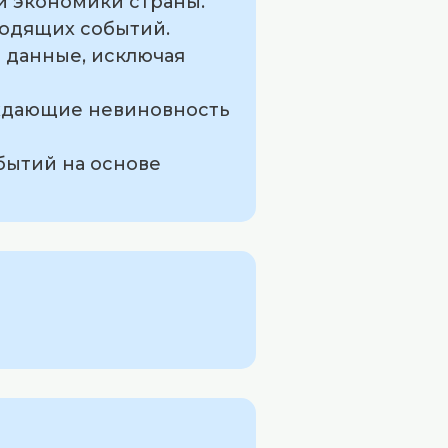
и экономики страны.
ходящих событий.
е данные, исключая
ерждающие невиновность
бытий на основе