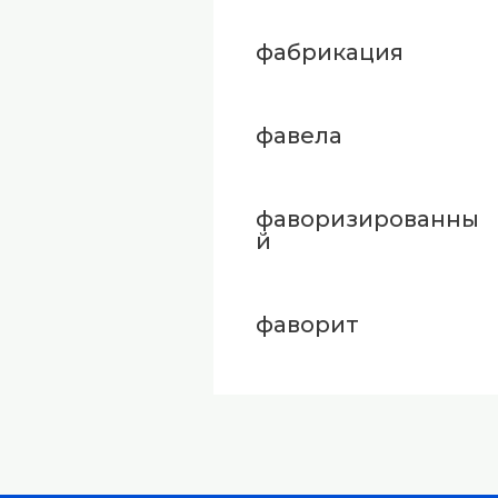
фабрикация
фавела
фаворизированны
й
фаворит