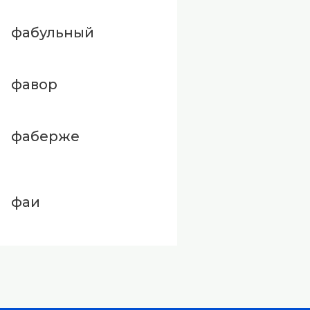
фабульный
фавор
фаберже
фаи