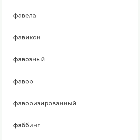
фавела
фавикон
фавозный
фавор
фаворизированный
фаббинг