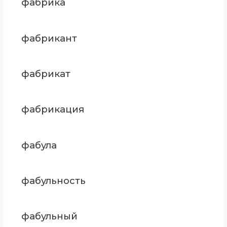
фабрика
фабрикант
фабрикат
фабрикация
фабула
фабульность
фабульный