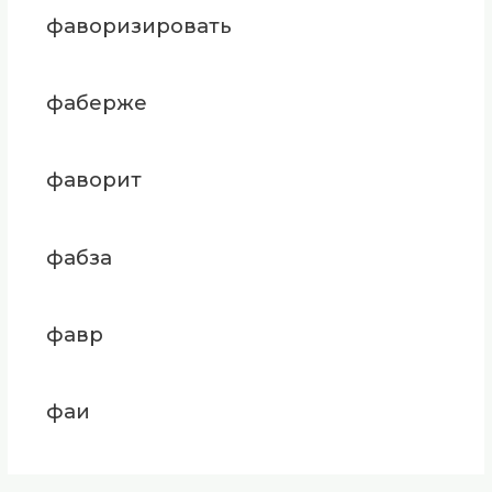
фаворизировать
фаберже
фаворит
фабза
фавр
фаи