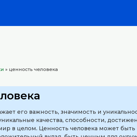
ки
»
ценность человека
еловека
жает его важность, значимость и уникальнос
уникальные качества, способности, достижен
мир в целом. Ценность человека может быть
оложительный вклад, быть ценным для окру