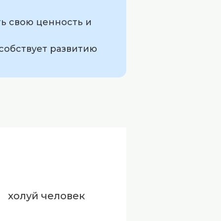
ь свою ценность и
особствует развитию
холуй человек