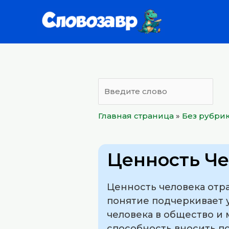
Перейти
к
содержимому
Главная страница
»
Без рубри
Ценность Ч
Ценность человека отра
понятие подчеркивает 
человека в общество и 
способность вносить п