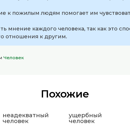
ие к пожилым людям помогает им чувствоват
ить мнение каждого человека, так как это сп
го отношения к другим.
ом
Человек
Похожие
неадекватный
ущербный
человек
человек