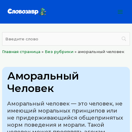
Перейти
Mai
к
Men
содержимому
Главная страница
»
Без рубрики
»
аморальный человек
Аморальный
Человек
Аморальный человек — это человек, не
имеющий моральных принципов или
не придерживающийся общепринятых
норм поведения и морали. Такой
человек может проявлять эгоизм,