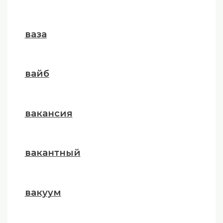
ваза
вайб
вакансия
вакантный
вакуум