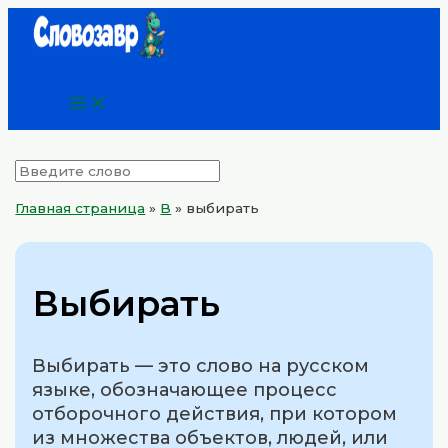
Main
Перейти
Menu
к
содержимому
Главная страница
»
B
»
выбирать
Выбирать
Выбирать — это слово на русском
языке, обозначающее процесс
отборочного действия, при котором
из множества объектов, людей, или