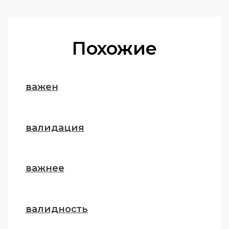
Похожие
важен
валидация
важнее
валидность