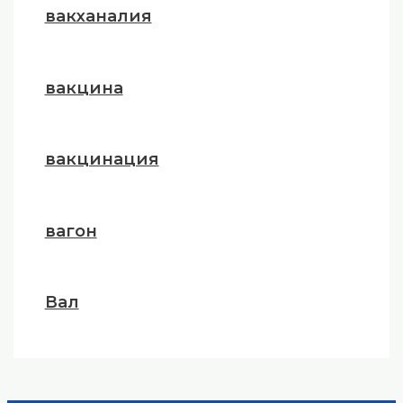
вакханалия
вакцина
вакцинация
вагон
Вал