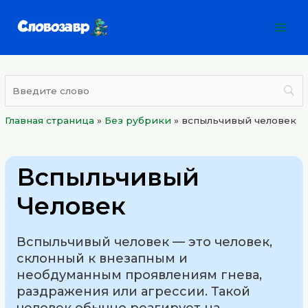
Перейти
Mai
к
Men
содержимому
Главная страница
»
Без рубрики
»
вспыльчивый человек
Вспыльчивый
Человек
Вспыльчивый человек — это человек,
склонный к внезапным и
необдуманным проявлениям гнева,
раздражения или агрессии. Такой
человек обычно реагирует на