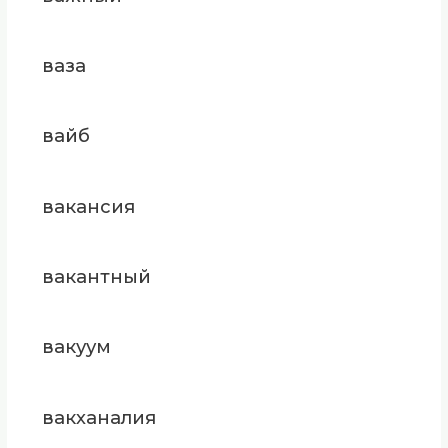
ваза
вайб
вакансия
вакантный
вакуум
вакханалия