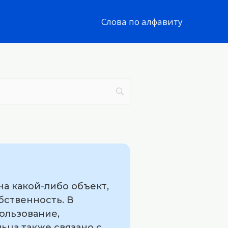
Слова по алфавиту
на какой-либо объект,
бственность. В
ользование,
ьца также связано с