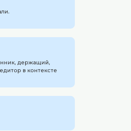
али.
енник, держащий,
едитор в контексте