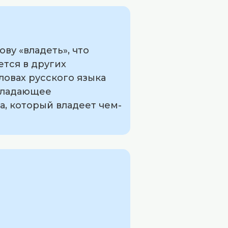
ву «владеть», что
ется в других
ловах русского языка
обладающее
а, который владеет чем-