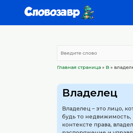
Перейти
к
содержимому
Главная страница
»
B
»
владел
Владелец
Владелец – это лицо, к
будь то недвижимость, 
контексте права, владе
распоряжение и управл