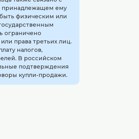
 о принадлежащем ему
 быть физическим или
 государственным
ть ограничено
ли права третьих лиц.
лату налогов,
елей. В российском
альные подтверждения
говоры купли-продажи.