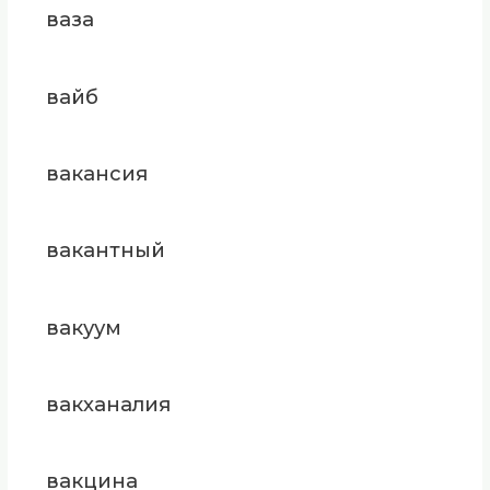
ваза
вайб
вакансия
вакантный
вакуум
вакханалия
вакцина