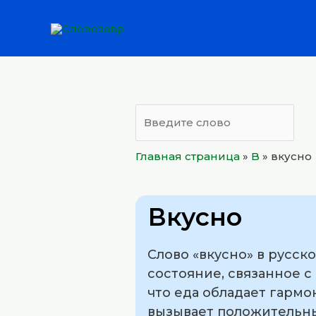
Перейти
к
содержимому
Главная страница
»
B
»
вкусно
Вкусно
Слово «вкусно» в русск
состояние, связанное 
что еда обладает гарм
вызывает положительны