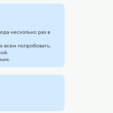
юда несколько раз в
ю всем попробовать.
ной.
ным.