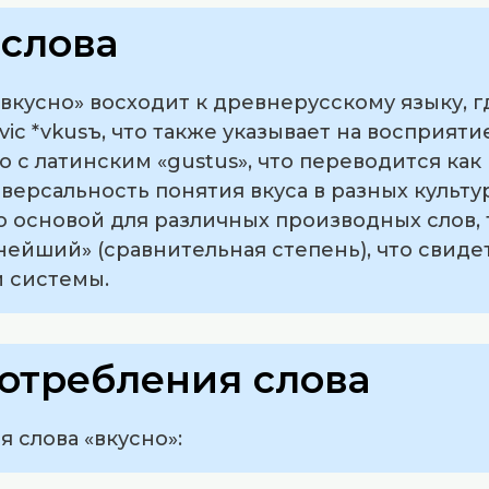
слова
кусно» восходит к древнерусскому языку, г
vic *vkusъ, что также указывает на восприятие
 с латинским «gustus», что переводится как
версальность понятия вкуса в разных культур
ло основой для различных производных слов, 
снейший» (сравнительная степень), что свиде
й системы.
отребления слова
 слова «вкусно»: