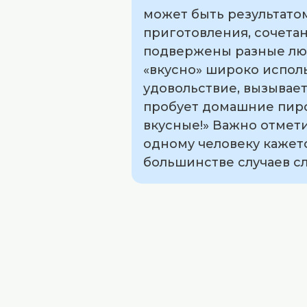
может быть результатом
приготовления, сочета
подвержены разные люд
«вкусно» широко исполь
удовольствие, вызывае
пробует домашние пирож
вкусные!» Важно отмети
одному человеку кажетс
большинстве случаев с