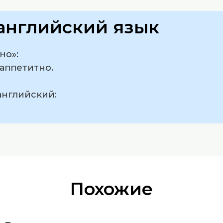
английский язык
но»:
еаппетитно.
английский:
Похожие