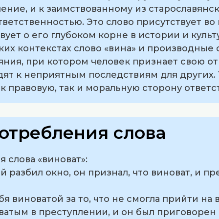
ение, и к заимствованному из старославянск
тветственностью. Это слово присутствует во
твует о его глубоком корне в истории и культ
их контекстах слово «вина» и производные 
ния, при котором человек признает свою от
ят к неприятным последствиям для других. 
ак правовую, так и моральную сторону ответс
отребления слова
 слова «виноват»:
ей разбил окно, он признал, что виноват, и п
бя виноватой за то, что не смогла прийти на 
оватым в преступлении, и он был приговоре