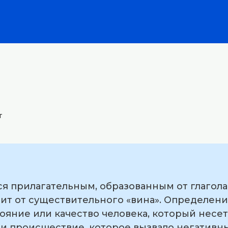
т
ся прилагательным, образованным от глагола 
ит от существительного «вина». Определени
ояние или качество человека, который несет
ли происшествие, которое вызвало негативн