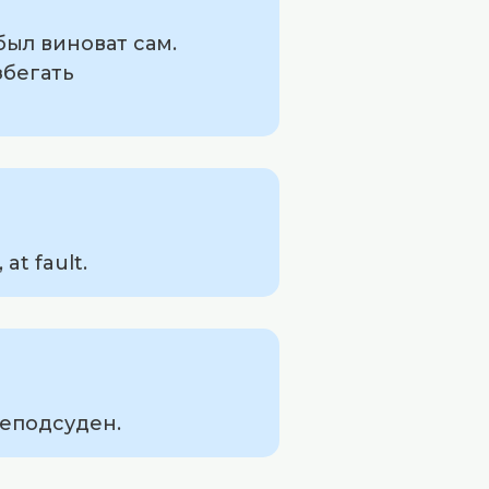
был виноват сам.
збегать
at fault.
неподсуден.