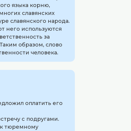
ого языка корню,
 многих славянских
уре славянского народа.
от него используются
ветственность за
Таким образом, слово
твенности человека.
редложил оплатить его
встречу с подругами.
н к тюремному