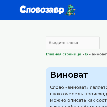
Перейти
к
содержимому
Главная страница
»
B
»
винова
Виноват
Слово «виноват» являет
свою очередь происход
можно описать как сост
какое-либо действие и