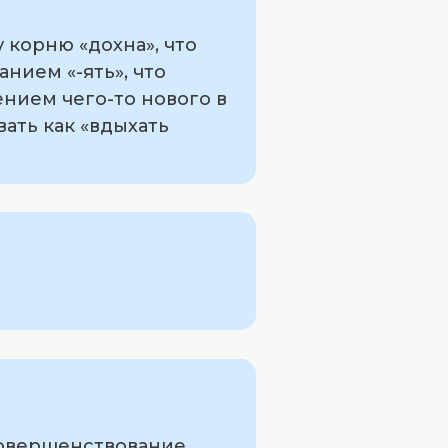
 корню «дохна», что
анием «-ять», что
нием чего-то нового в
ать как «вдыхать
совершенствование.