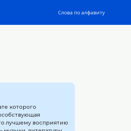
Слова по алфавиту
ате которого
пособствующая
то лучшему восприятию
 музыки, литературы,