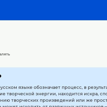
влять
ь
русском языке обозначает процесс, в результ
е творческой энергии, находится искра, с
анию творческих произведений или же прос
е может исходить от различных источников —