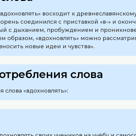
вдохновлять» восходит к древнеславянскому
корень соединился с приставкой «в-» и оконч
ный с дыханием, пробуждением и проникнове
им образом, «вдохновлять» можно рассматрив
носить новые идеи и чувства».
отребления слова
 слова «вдохновлять»:
 вдохновлять своих учеников на учёбу и само