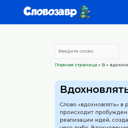
Перейти
к
содержимому
Главная страница
»
B
»
вдохно
Вдохновлят
Слово «вдохновлять» в 
происходит пробуждени
реализации идей, созд
чего-либо. Вдохновени