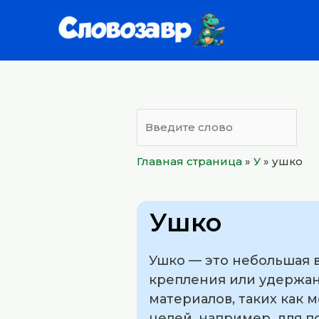
Перейти
к
содержимому
Главная страница
»
У
»
ушко
Ушко
Ушко — это небольшая 
крепления или удержан
материалов, таких как м
целей, например, для 