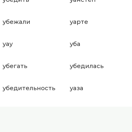
убежали
уарте
уау
уба
убегать
убедилась
убедительность
уаза