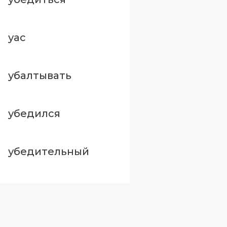
уас
убалтывать
убедился
убедительный