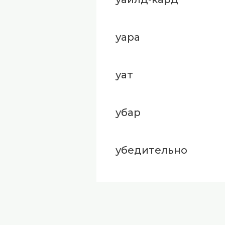
уара
уат
убар
убедительно