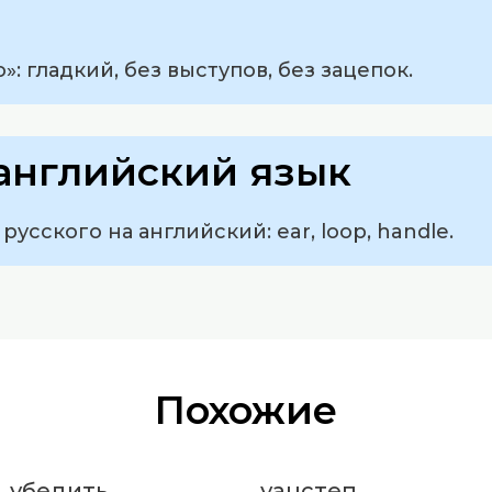
: гладкий, без выступов, без зацепок.
английский язык
русского на английский: ear, loop, handle.
Похожие
убедить
уанстеп