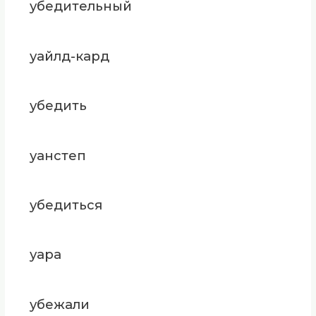
убедительный
уайлд-кард
убедить
уанстеп
убедиться
уара
убежали