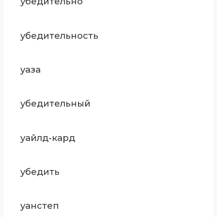
убедительно
убедительность
уаза
убедительный
уайлд-кард
убедить
уанстеп