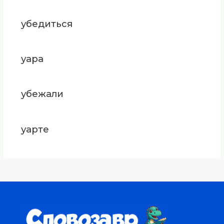
убедиться
уара
убежали
уарте