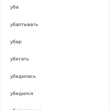
уба
убалтывать
убар
убегать
убедилась
убедился