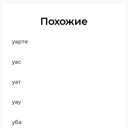
Похожие
уарте
уас
уат
уау
уба