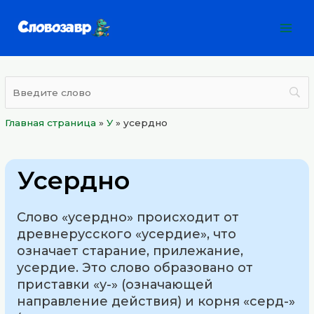
Перейти
Mai
к
Men
содержимому
Главная страница
»
У
»
усердно
Усердно
Слово «усердно» происходит от
древнерусского «усердие», что
означает старание, прилежание,
усердие. Это слово образовано от
приставки «у-» (означающей
направление действия) и корня «серд-»