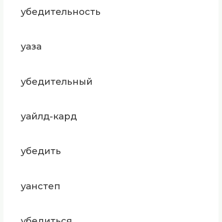
убедительность
уаза
убедительный
уайлд-кард
убедить
уанстеп
убедиться