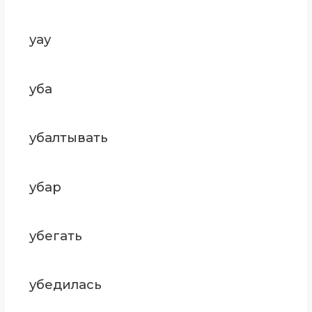
уау
уба
убалтывать
убар
убегать
убедилась