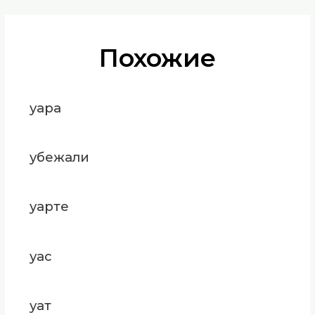
Похожие
уара
убежали
уарте
уас
уат