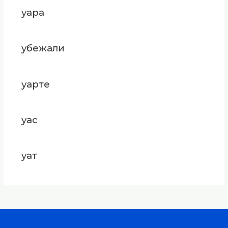
уара
убежали
уарте
уас
уат