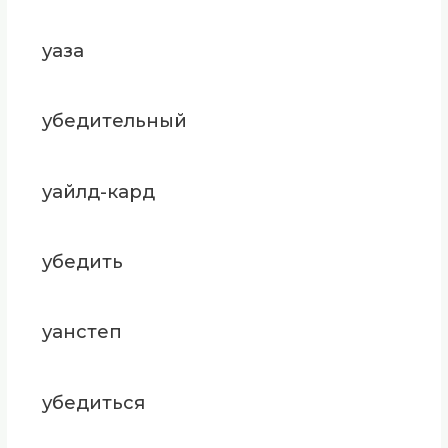
уаза
убедительный
уайлд-кард
убедить
уанстеп
убедиться