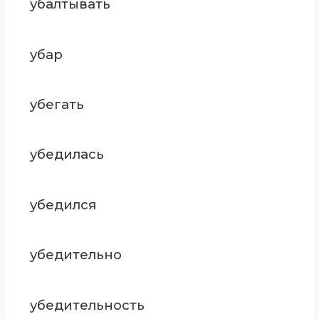
убалтывать
убар
убегать
убедилась
убедился
убедительно
убедительность