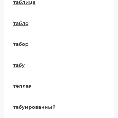
таблица
табло
табор
табу
тёплая
табуированный