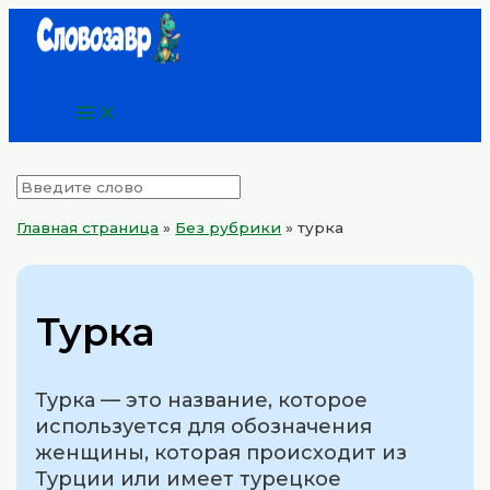
Main
Перейти
Menu
к
содержимому
Главная страница
»
Без рубрики
»
турка
Турка
Турка — это название, которое
используется для обозначения
женщины, которая происходит из
Турции или имеет турецкое