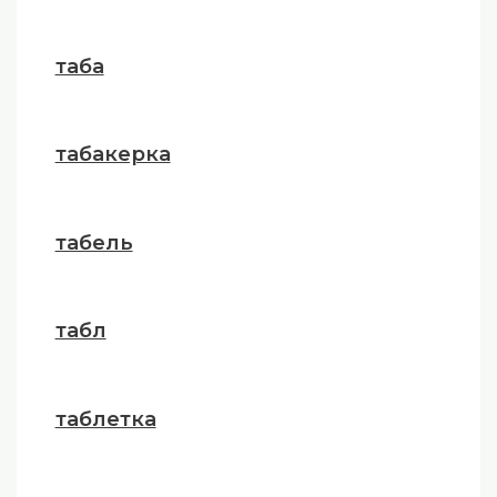
таба
табакерка
табель
табл
таблетка