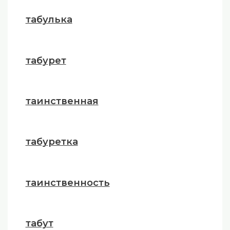
табулька
табурет
таинственная
табуретка
таинственность
табут