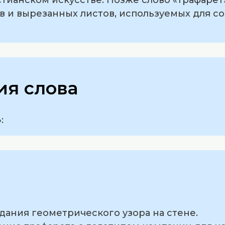
в и вырезанных листов, используемых для с
я слова
:
здания геометрического узора на стене.