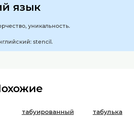
ий язык
орчество, уникальность.
глийский: stencil.
Похожие
табуированный
табулька