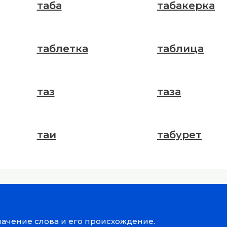
таба
табакерка
таблетка
таблица
таз
таза
таи
табурет
значение слова и его происхождение.