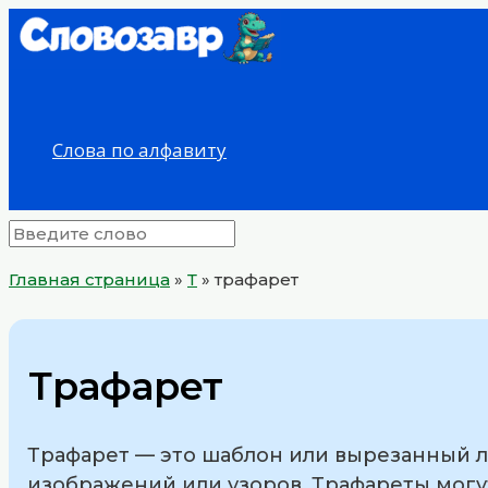
Перейти
к
содержимому
Слова по алфавиту
Главная страница
»
Т
»
трафарет
Трафарет
Трафарет — это шаблон или вырезанный л
изображений или узоров. Трафареты могут