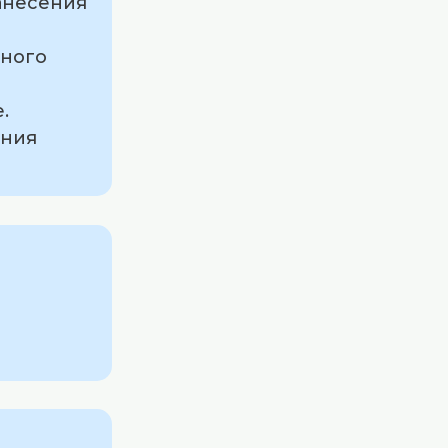
анесения
ьного
.
ения