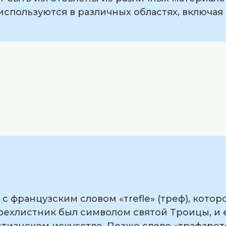
 используются в различных областях, включая
 французским словом «тrefle» (треф), котор
трехлистник был символом святой Троицы, и 
тианском искусстве. Позже слово «трафарет