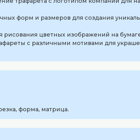
ение трафарета с логотипом компании для н
ичных форм и размеров для создания уникал
я рисования цветных изображений на бумаге
трафареты с различными мотивами для украш
езка, форма, матрица.