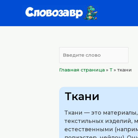
Перейти
к
содержимому
Главная страница
»
Т
»
ткани
Ткани
Ткани — это материалы
текстильных изделий, м
естественными (наприме
полиэстер, нейлон). Они