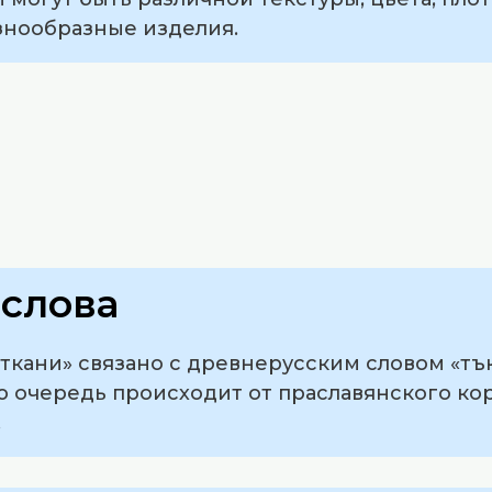
знообразные изделия.
слова
кани» связано с древнерусским словом «тъка
ою очередь происходит от праславянского кор
.