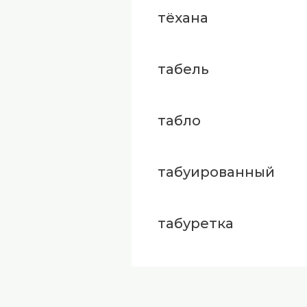
тёхана
табель
табло
табуированный
табуретка