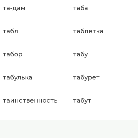
та-дам
таба
табл
таблетка
табор
табу
табулька
табурет
таинственность
табут