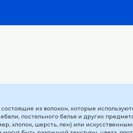
, состоящие из волокон, которые используют
ебели, постельного белья и других предмето
р, хлопок, шерсть, лен) или искусственным
 могут быть различной текстуры, цвета, плот