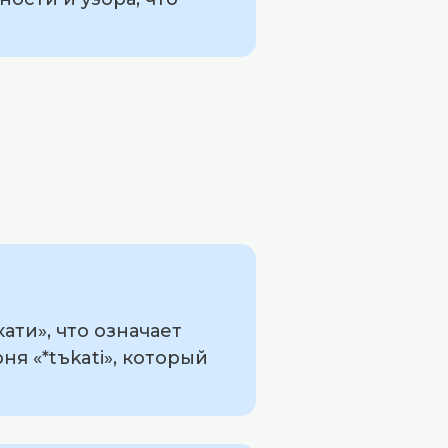
ти», что означает
ня «*tъkati», который