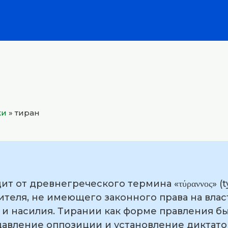
ки
»
тиран
т от древнегреческого термина «τύραννος» (t
ителя, не имеющего законного права на влас
 и насилия. Тирании как форме правления б
давление оппозиции и установление диктато