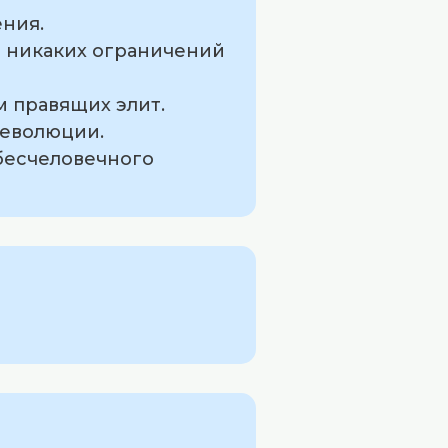
ения.
л никаких ограничений
м правящих элит.
революции.
 бесчеловечного