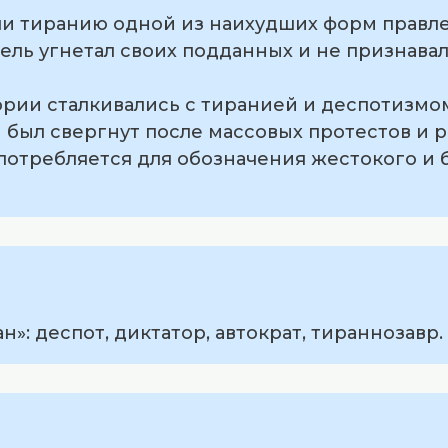
али тиранию одной из наихудших форм правл
ель угнетал своих подданных и не признава
ории сталкивались с тиранией и деспотизмо
 был свергнут после массовых протестов и 
 употребляется для обозначения жестокого и
»: деспот, диктатор, автократ, тираннозавр.