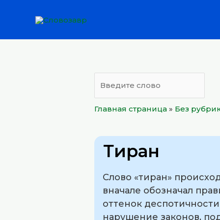
Перейти
к
содержимому
Главная страница
»
Без рубри
Тиран
Слово «тиран» происходи
вначале обозначал прав
оттенок деспотичности
нарушение законов, по