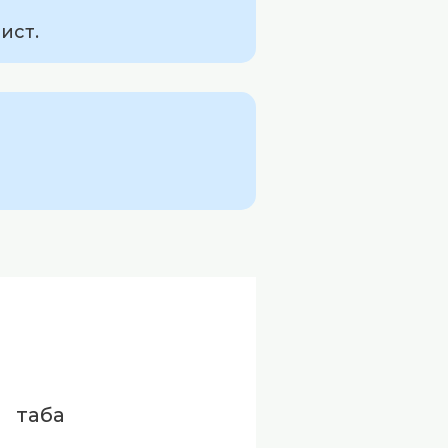
ист.
таба