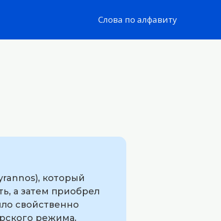
Слова по алфавиту
yrannos), который
ть, а затем приобрел
ыло свойственно
рского режима.