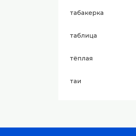
табакерка
таблица
тёплая
таи