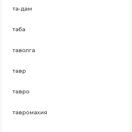
та-дам
таба
таволга
тавр
тавро
тавромахия