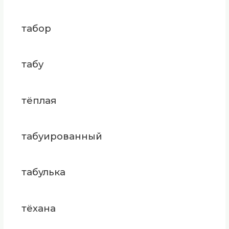
табор
табу
тёплая
табуированный
табулька
тёхана