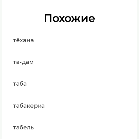
Похожие
тёхана
та-дам
таба
табакерка
табель