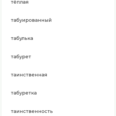
тёплая
табуированный
табулька
табурет
таинственная
табуретка
таинственность