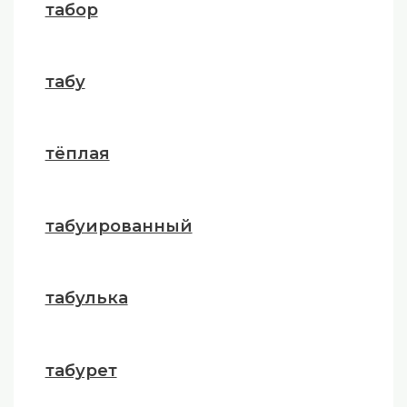
табор
табу
тёплая
табуированный
табулька
табурет