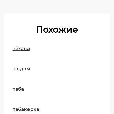
Похожие
тёхана
та-дам
таба
табакерка