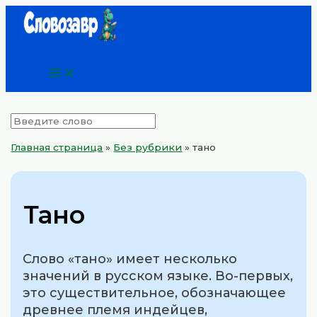
Main
Перейти
Menu
к
содержимому
Главная страница
»
Без рубрики
»
тано
Тано
Слово «тано» имеет несколько
значений в русском языке. Во-первых,
это существительное, обозначающее
древнее племя индейцев,