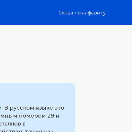
Слова по алфавиту
. В русском языке это
томным номером 29 и
таллов в
йствам, таким как