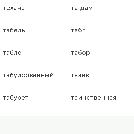
тёхана
та-дам
табель
табл
табло
табор
табуированный
тазик
табурет
таинственная