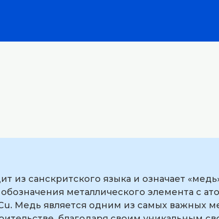
ит из санскритского языка и означает «медь»
я обозначения металлического элемента с а
u. Медь является одним из самых важных ме
ительстве, благодаря своим уникальным сво