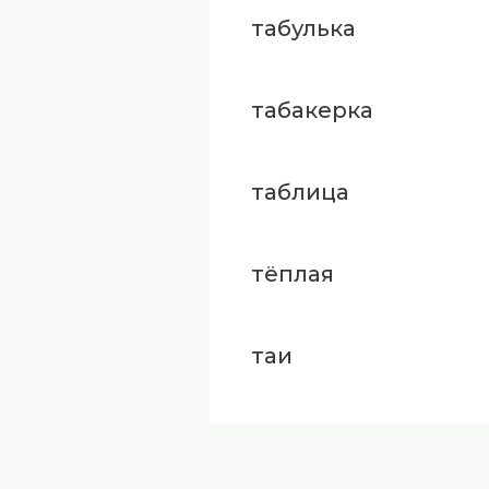
табулька
табакерка
таблица
тёплая
таи