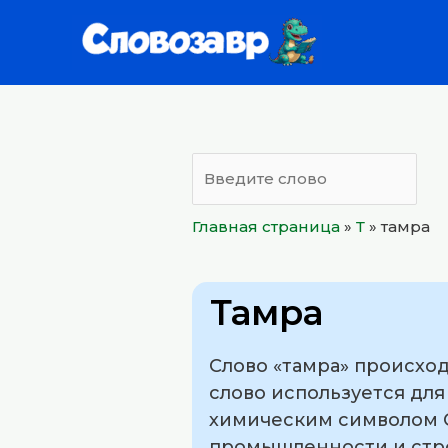
Перейти
к
содержимому
Главная страница
»
Т
»
тамра
Тамра
Слово «тамра» происход
слово используется дл
химическим символом C
промышленности и стро