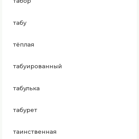
табор
табу
тёплая
табуированный
табулька
табурет
таинственная