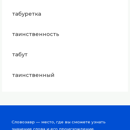
табуретка
таинственность
табут
таинственный
Словозавр — место, где вы сможете узнать
значение слова и его происхождение.