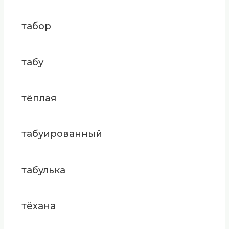
табор
табу
тёплая
табуированный
табулька
тёхана