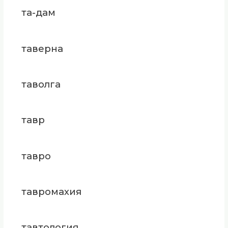
та-дам
таверна
таволга
тавр
тавро
тавромахия
тавтология