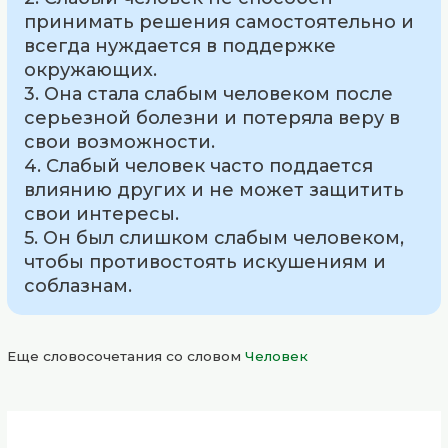
принимать решения самостоятельно и
всегда нуждается в поддержке
окружающих.
3. Она стала слабым человеком после
серьезной болезни и потеряла веру в
свои возможности.
4. Слабый человек часто поддается
влиянию других и не может защитить
свои интересы.
5. Он был слишком слабым человеком,
чтобы противостоять искушениям и
соблазнам.
Еще словосочетания со словом
Человек