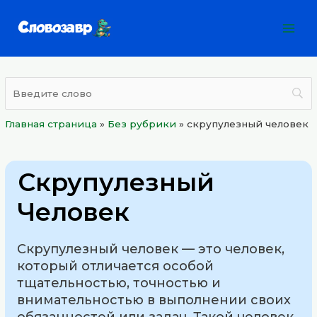
Перейти
Mai
к
Men
содержимому
Главная страница
»
Без рубрики
»
скрупулезный человек
Скрупулезный
Человек
Скрупулезный человек — это человек,
который отличается особой
тщательностью, точностью и
внимательностью в выполнении своих
обязанностей или задач. Такой человек