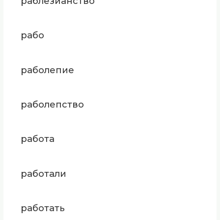
раблезианство
рабо
раболепие
раболепство
работа
работали
работать