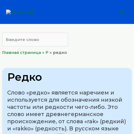
Перейти
Mai
к
Men
содержимому
Главная страница
»
Р
»
редко
Редко
Слово «редко» является наречием и
используется для обозначения низкой
частоты или редкости чего-либо. Это
слово имеет древнегерманское
происхождение, от слова «rak» (редкий)
и «rakko» (редкость). В русском языке