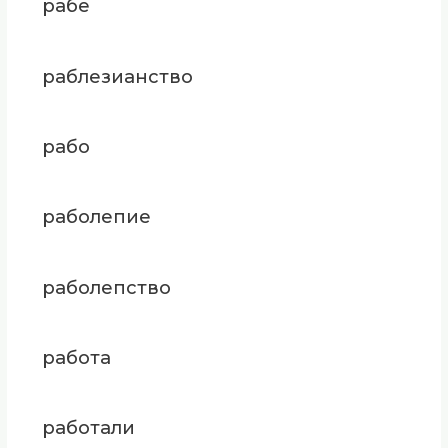
рабе
раблезианство
рабо
раболепие
раболепство
работа
работали