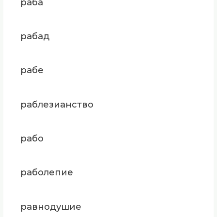
раба
рабад
рабе
раблезианство
рабо
раболепие
равнодушие