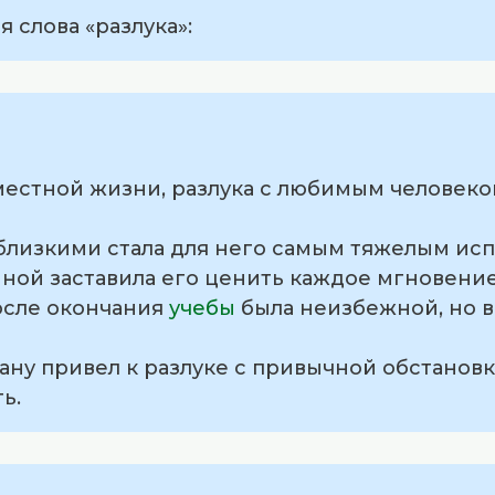
 слова «разлука»:
вместной жизни, разлука с любимым человеко
 близкими стала для него самым тяжелым ис
диной заставила его ценить каждое мгновени
после окончания
учебы
была неизбежной, но в
рану привел к разлуке с привычной обстановк
ь.