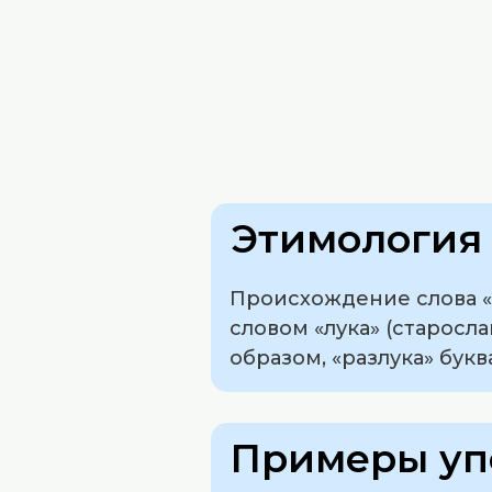
Этимология 
Происхождение слова «р
словом «лука» (старосл
образом, «разлука» бук
Примеры уп