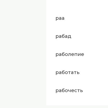
раа
рабад
раболепие
работать
рабочесть