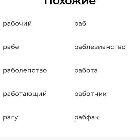
Похожие
рабочий
раб
рабе
раблезианство
раболепство
работа
работающий
работник
рагу
рабфак