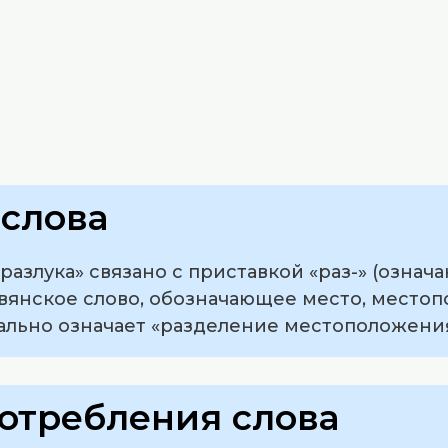
слова
азлука» связано с приставкой «раз-» (означ
авянское слово, обозначающее место, местоп
вально означает «разделение местоположения
отребления слова