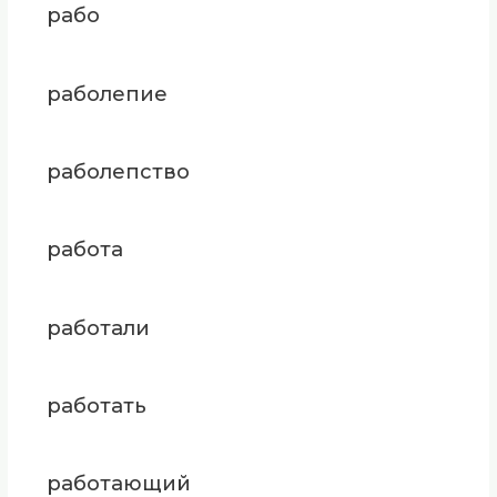
рабо
раболепие
раболепство
работа
работали
работать
работающий