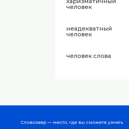
харизматичный
человек
неадекватный
человек
человек слова
Словозавр — место, где вы сможете узнать