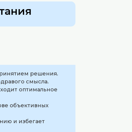
тания
 принятием решения.
здравого смысла.
находит оптимальное
ове объективных
нию и избегает