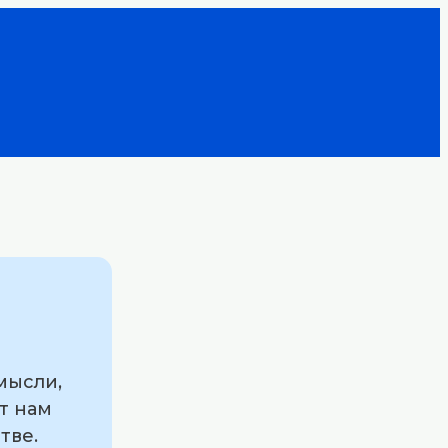
мысли,
т нам
тве.