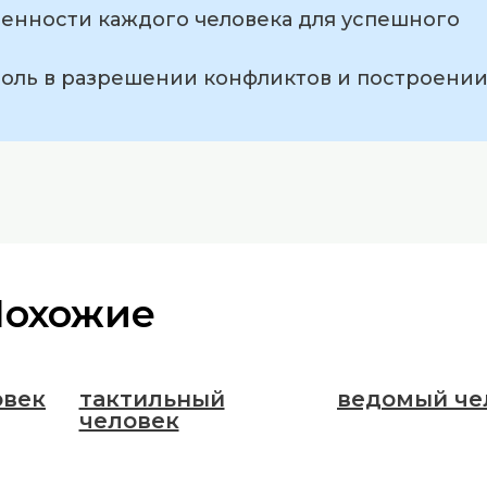
бенности каждого человека для успешного
роль в разрешении конфликтов и построени
Похожие
овек
тактильный
ведомый че
человек