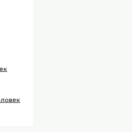
ек
еловек