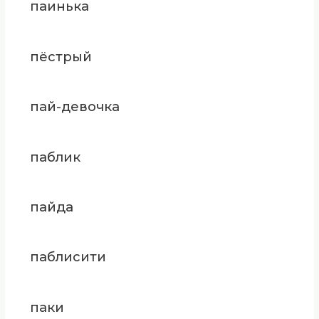
паинька
пёстрый
пай-девочка
паблик
пайда
паблисити
паки