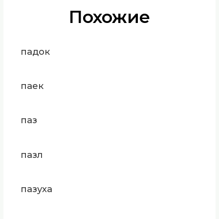
Похожие
падок
паек
паз
пазл
пазуха