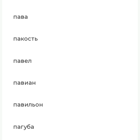
пава
пакость
павел
павиан
павильон
пагуба