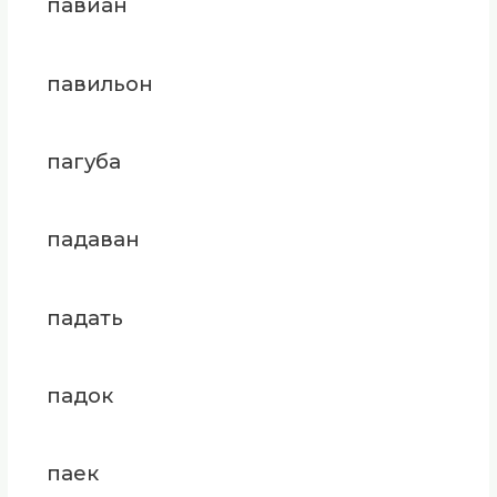
павиан
павильон
пагуба
падаван
падать
падок
паек