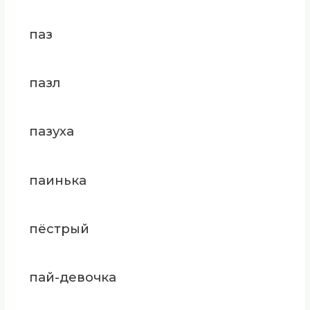
паз
пазл
пазуха
паинька
пёстрый
пай-девочка