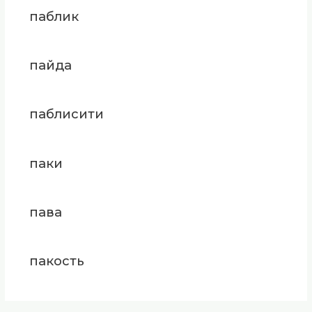
паблик
пайда
паблисити
паки
пава
пакость