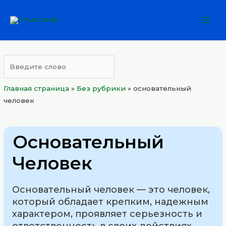
Перейти
Mai
к
Men
содержимому
Главная страница
»
Без рубрики
»
основательный
человек
Основательный
Человек
Основательный человек — это человек,
который обладает крепким, надежным
характером, проявляет серьезность и
ответственность в своих действиях,