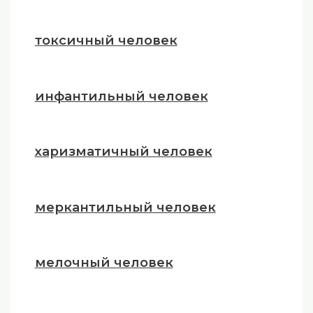
токсичный человек
инфантильный человек
харизматичный человек
меркантильный человек
мелочный человек