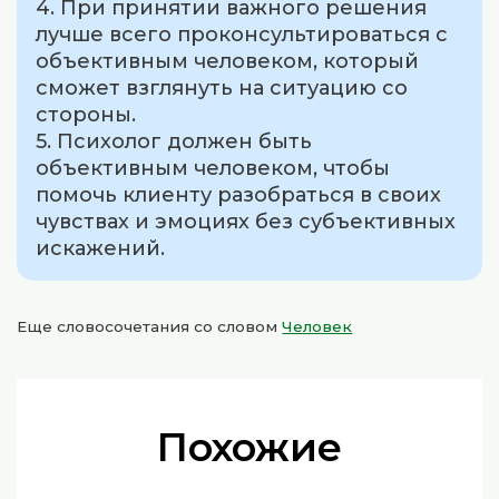
4. При принятии важного решения
лучше всего проконсультироваться с
объективным человеком, который
сможет взглянуть на ситуацию со
стороны.
5. Психолог должен быть
объективным человеком, чтобы
помочь клиенту разобраться в своих
чувствах и эмоциях без субъективных
искажений.
Еще словосочетания со словом
Человек
Похожие