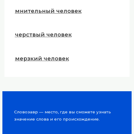
мнительный человек
черствый человек
мерзкий человек
Словозавр — место, где вы сможете узнать
значение слова и его происхождение.