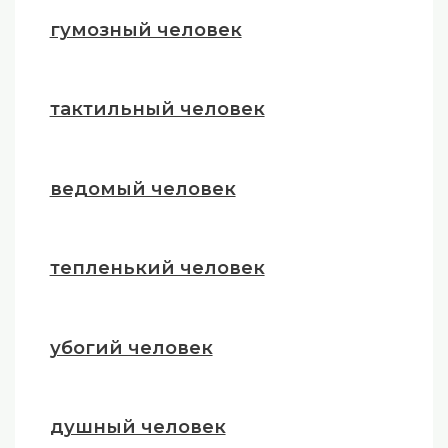
гумозный человек
тактильный человек
ведомый человек
тепленький человек
убогий человек
душный человек