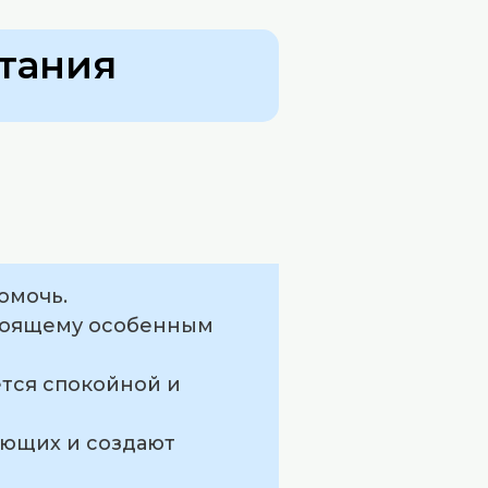
тания
омочь.
стоящему особенным
ется спокойной и
ающих и создают