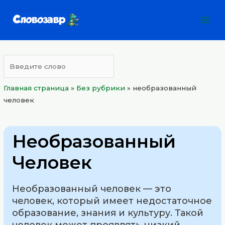
Перейти
Mai
к
Men
содержимому
Главная страница
»
Без рубрики
»
необразованный
человек
Необразованный
Человек
Необразованный человек — это
человек, который имеет недостаточное
образование, знания и культуру. Такой
человек может проявлять низкий