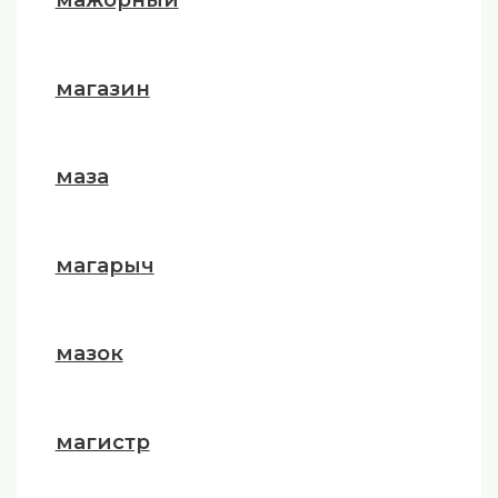
магазин
маза
магарыч
мазок
магистр