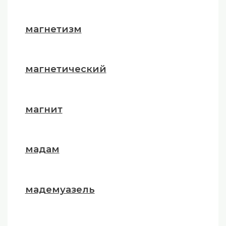
магнетизм
магнетический
магнит
мадам
мадемуазель