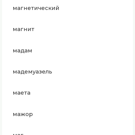
магнетический
магнит
мадам
мадемуазель
маета
мажор