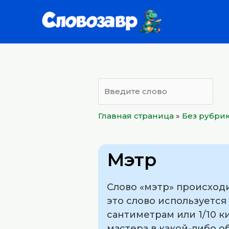
Перейти
к
содержимому
Главная страница
»
Без рубри
Мэтр
Слово «мэтр» происходи
это слово используетс
сантиметрам или 1/10 к
мастера в какой-либо 