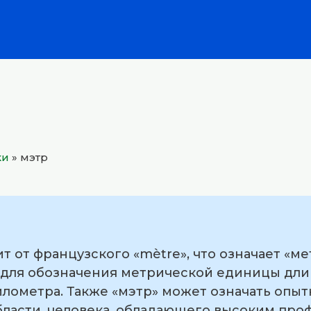
ки
»
мэтр
т от французского «mètre», что означает «ме
я для обозначения метрической единицы дли
илометра. Также «мэтр» может означать опы
области, человека, обладающего высоким пр