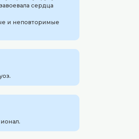
 завоевала сердца
ные и неповторимые
уоз.
сионал.