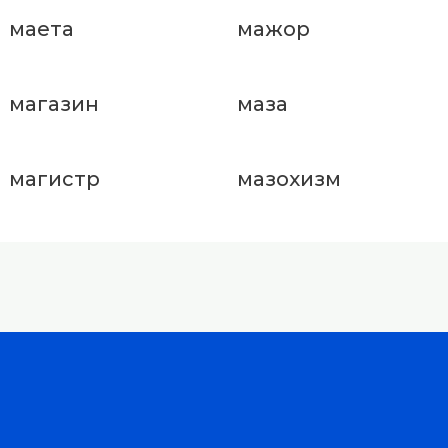
маета
мажор
магазин
маза
магистр
мазохизм